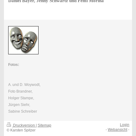
Daniel Bayer, Jenny Schwartz und Femi
Morina
Fotos:
A. und D. Woywodt,
Foto Brandner,
Holger Stampe,
Jürgen Siehr,
Sabine Schreiber
Login
Druckversion
|
Sitemap
-
Webansicht
-
© Karsten Spitzer