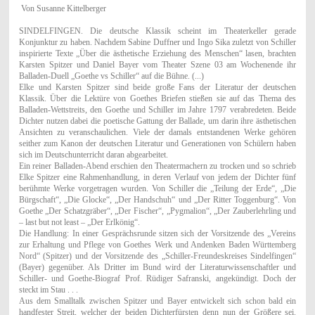
Von Susanne Kittelberger
SINDELFINGEN. Die deutsche Klassik scheint im Theaterkeller gerade
Konjunktur zu haben. Nachdem Sabine Duffner und Ingo Sika zuletzt von Schiller
inspirierte Texte „Über die ästhetische Erziehung des Menschen“ lasen, brachten
Karsten Spitzer und Daniel Bayer vom Theater Szene 03 am Wochenende ihr
Balladen-Duell „Goethe vs Schiller“ auf die Bühne. (...)
Elke und Karsten Spitzer sind beide große Fans der Literatur der deutschen
Klassik. Über die Lektüre von Goethes Briefen stießen sie auf das Thema des
Balladen-Wettstreits, den Goethe und Schiller im Jahre 1797 verabredeten. Beide
Dichter nutzen dabei die poetische Gattung der Ballade, um darin ihre ästhetischen
Ansichten zu veranschaulichen. Viele der damals entstandenen Werke gehören
seither zum Kanon der deutschen Literatur und Generationen von Schülern haben
sich im Deutschunterricht daran abgearbeitet.
Ein reiner Balladen-Abend erschien den Theatermachern zu trocken und so schrieb
Elke Spitzer eine Rahmenhandlung, in deren Verlauf von jedem der Dichter fünf
berühmte Werke vorgetragen wurden. Von Schiller die „Teilung der Erde“, „Die
Bürgschaft“, „Die Glocke“, „Der Handschuh“ und „Der Ritter Toggenburg“. Von
Goethe „Der Schatzgräber“, „Der Fischer“, „Pygmalion“, „Der Zauberlehrling und
– last but not least – „Der Erlkönig“.
Die Handlung: In einer Gesprächsrunde sitzen sich der Vorsitzende des „Vereins
zur Erhaltung und Pflege von Goethes Werk und Andenken Baden Württemberg
Nord“ (Spitzer) und der Vorsitzende des „Schiller-Freundeskreises Sindelfingen“
(Bayer) gegenüber. Als Dritter im Bund wird der Literaturwissenschaftler und
Schiller- und Goethe-Biograf Prof. Rüdiger Safranski, angekündigt. Doch der
steckt im Stau . . .
Aus dem Smalltalk zwischen Spitzer und Bayer entwickelt sich schon bald ein
handfester Streit, welcher der beiden Dichterfürsten denn nun der Größere sei.