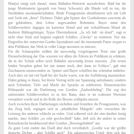
Man(n) einigt sich darauf, einen Balladen-Wettstreit auszufechten. Bald hat die
junge Moderatorin (gespielt von Jenny Schwartz) alle Hände voll zu tun, die
Streithähne auseinanderzuhalten. Beide Protagonisten identifizieren sich mit Leib
und Seele mit „ihren“ Dichtern. Dabei gibt Spitzer den Goethekenner souverän als
gut gekleideten, dem Leben zugewandten Bohemien. Bayer mimt den
Schillerverehrer dagegen im karierten Hemd und mit verkniffenem Mund als
biederen Bildungsbürger, Typus Oberstudienrat. „Ja, ich hab‘ sie drauf“, sagt er
nicht ohne Stolz und beginnt sogleich Schillers „Glocke“ zu rezitieren. Nur das
Eingreifen des entnervten Goethe-Spezialisten und die einsetzende Pause erspart es
dem Publikum, das Werk in voller Länge aussitzen zu müssen.
Für die Schauspieler stellten die auswendig vorgetragenen Texte eine große
Herausforderung dar. Das wussten vor allem die Älteren im Publikum zu schätzen,
die in der Schule selbst noch Balladen auswendig lernen mussten. „Die ersten
beiden Strophen gehen bei mir immer noch, aber dann ist Schluss“, gab eine
Zuschauerin unumwunden zu. Spitzer und Bayer schafften das scheinbar mühelos.
Auch dass sie mit viel Spaß bei der Sache waren, war der Aufführung anzumerken.
Dabei gelang es ihnen, bei ihrem Vortrag nicht nur Spannung aufzubauen, sondern
auch Schönheit, Tiefe und Macht der Sprache zu zelebrieren. Humoristischer
Höhepunkt war die Darbietung von Goethes „Zauberlehrling“. Die zog den
zuhörenden Schillerverehrer so in den Bann, dass er im wahrsten Wortsinn
verzaubert wurde und in die Rolle des Besens schlüpfen musste.
Auch zwischen ihren Darbietungen stichelten und frotzelten die Protagonisten, was
das Zeug hielt, ergingen sich in „inhaltlichen Mängeln“ oder versuchten die
Leistung des anderen schlecht zu reden. Und während sich der eine darüber lustig
machte, dass Schiller „so sehr geschwäbelt“ habe, ließ sich der andere in seiner
Retourkutsche herablassend über Goethes „Hessengebabbel“ aus.
Zu guter Letzt endete das Duell aber doch versöhnlich: „Goethe war der größte
deutsche Dichter – aber Schiller auch“. Ein salomonisches Urteil, dem sich das