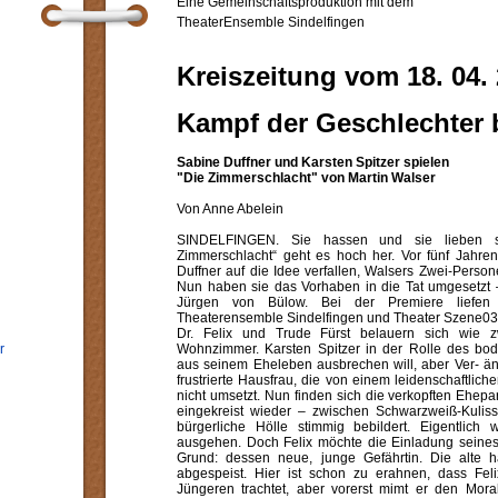
Eine Gemeinschaftsproduktion mit dem
TheaterEnsemble Sindelfingen
Kreiszeitung vom 18. 04.
Kampf der Geschlechter b
Sabine Duffner und Karsten Spitzer spielen
"Die Zimmerschlacht" von Martin Walser
Von Anne Abelein
SINDELFINGEN. Sie hassen und sie lieben s
Zimmerschlacht“ geht es hoch her. Vor fünf Jahre
Duffner auf die Idee verfallen, Walsers Zwei-Perso
Nun haben sie das Vorhaben in die Tat umgesetzt 
Jürgen von Bülow. Bei der Premiere liefen
Theaterensemble Sindelfingen und Theater Szene03 
Dr. Felix und Trude Fürst belauern sich wie z
r
Wohnzimmer. Karsten Spitzer in der Rolle des bod
aus seinem Eheleben ausbrechen will, aber Ver- än
frustrierte Hausfrau, die von einem leidenschaftlic
nicht umsetzt. Nun finden sich die verkopften Ehepa
eingekreist wieder – zwischen Schwarzweiß-Kuli
bürgerliche Hölle stimmig bebildert. Eigentlic
ausgehen. Doch Felix möchte die Einladung seines
Grund: dessen neue, junge Gefährtin. Die alte
abgespeist. Hier ist schon zu erahnen, dass Feli
Jüngeren trachtet, aber vorerst mimt er den Moral