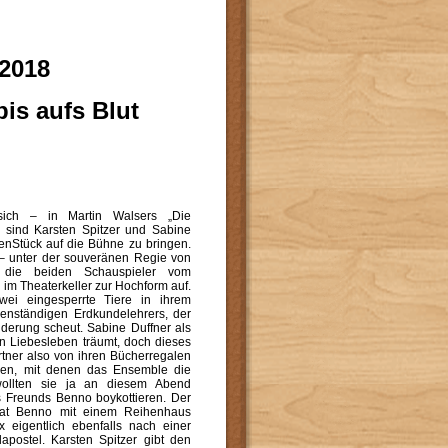
 2018
is aufs Blut
ich – in Martin Walsers „Die
n sind Karsten Spitzer und Sabine
nenStück auf die Bühne zu bringen.
– unter der souveränen Regie von
 die beiden Schauspieler vom
im Theaterkeller zur Hochform auf.
wei eingesperrte Tiere in ihrem
enständigen Erdkundelehrers, der
derung scheut. Sabine Duffner als
hen Liebesleben träumt, doch dieses
rtner also von ihren Bücherregalen
ssen, mit denen das Ensemble die
h wollten sie ja an diesem Abend
 Freunds Benno boykottieren. Der
 hat Benno mit einem Reihenhaus
x eigentlich ebenfalls nach einer
apostel. Karsten Spitzer gibt den