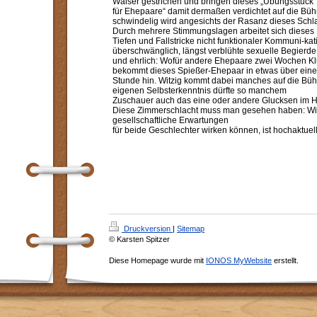
Walser gestrichen und bringen dieses „Übungsstück
für Ehepaare“ damit dermaßen verdichtet auf die Bü
schwindelig wird angesichts der Rasanz dieses Sch
Durch mehrere Stimmungslagen arbeitet sich dieses E
Tiefen und Fallstricke nicht funktionaler Kommuni-kat
überschwänglich, längst verblühte sexuelle Begierd
und ehrlich: Wofür andere Ehepaare zwei Wochen Kl
bekommt dieses Spießer-Ehepaar in etwas über eine
Stunde hin. Witzig kommt dabei manches auf die Büh
eigenen Selbsterkenntnis dürfte so manchem
Zuschauer auch das eine oder andere Glucksen im Hal
Diese Zimmerschlacht muss man gesehen haben: Wie h
gesellschaftliche Erwartungen
für beide Geschlechter wirken können, ist hochaktuell
Druckversion
|
Sitemap
© Karsten Spitzer
Diese Homepage wurde mit
IONOS MyWebsite
erstellt.