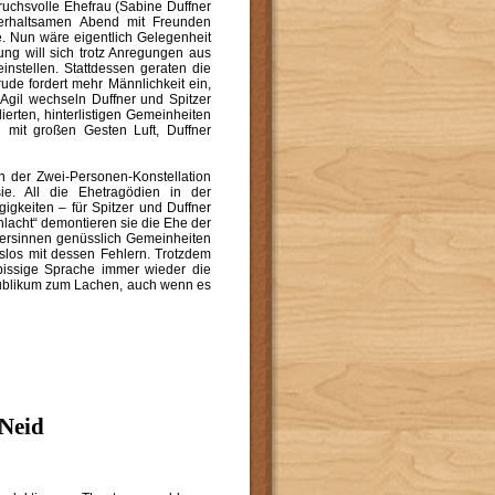
ruchsvolle Ehefrau (Sabine Duffner
unterhaltsamen Abend mit Freunden
se. Nun wäre eigentlich Gelegenheit
ung will sich trotz Anregungen aus
instellen. Stattdessen geraten die
Trude fordert mehr Männlichkeit ein,
 Agil wechseln Duffner und Spitzer
ierten, hinterlistigen Gemeinheiten
h mit großen Gesten Luft, Duffner
in der Zwei-Personen-Konstellation
sie. All die Ehetragödien in der
gkeiten – für Spitzer und Duffner
chlacht“ demontieren sie die Ehe der
, ersinnen genüsslich Gemeinheiten
gslos mit dessen Fehlern. Trotzdem
bissige Sprache immer wieder die
 Publikum zum Lachen, auch wenn es
 Neid