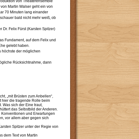
Produktion von Theaterensemble
 von Martin Walser geht ein von
aar 70 Minuten lang einander
chauer bald nicht mehr weiß, ob
 Dr. Felix Fürst (Karsten Spitzer)
 das Fundament, auf dem Felix und
Ehe gelebt haben.
as höchste der möglichen
tmögliche Rücksichtnahme, dann
cht, „mit Brüsten zum Anbellen“,
 hier die tragende Rolle beim
 Was sich der Eine traut,
hüttert das Selbstbild der Anderen.
he Konventionen und Erwartungen
n, vor allem aber gegen sich
.
arsten Spitzer unter der Regie von
s dem Text von Martin