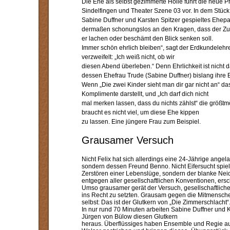
Die Ehe als selbst gezimmerte Hölle führt die neue 
Sindelfingen und Theater Szene 03 vor. In dem Stück
Sabine Duffner und Karsten Spitzer gespieltes Ehep
dermaßen schonungslos an den Kragen, dass der Zus
er lachen oder beschämt den Blick senken soll.
Immer schön ehrlich bleiben“, sagt der Erdkundelehrer
verzweifelt: „Ich weiß nicht, ob wir
diesen Abend überleben.“ Denn Ehrlichkeit ist nicht
dessen Ehefrau Trude (Sabine Duffner) bislang ihre 
Wenn „Die zwei Kinder sieht man dir gar nicht an“ d
Komplimente darstellt, und „Ich darf dich nicht
mal merken lassen, dass du nichts zählst“ die größ
braucht es nicht viel, um diese Ehe kippen
zu lassen. Eine jüngere Frau zum Beispiel.
Grausamer Versuch
Nicht Felix hat sich allerdings eine 24-Jährige angela
sondern dessen Freund Benno. Nicht Eifersucht spielt
Zerstören einer Lebenslüge, sondern der blanke Neid.
entgegen aller gesellschaftlichen Konventionen, ersc
Umso grausamer gerät der Versuch, gesellschaftlic
ins Recht zu setzten. Grausam gegen die Mitmensche
selbst: Das ist der Glutkern von „Die Zimmerschlacht“
In nur rund 70 Minuten arbeiten Sabine Duffner und K
Jürgen von Bülow diesen Glutkern
heraus. Überflüssiges haben Ensemble und Regie au