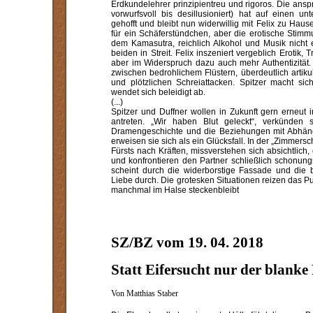
Erdkundelehrer prinzipientreu und rigoros. Die ansp
vorwurfsvoll bis desillusioniert) hat auf einen 
gehofft und bleibt nun widerwillig mit Felix zu Hau
für ein Schäferstündchen, aber die erotische Stimm
dem Kamasutra, reichlich Alkohol und Musik nicht e
beiden in Streit. Felix inszeniert vergeblich Erotik, 
aber im Widerspruch dazu auch mehr Authentizität.
zwischen bedrohlichem Flüstern, überdeutlich artikul
und plötzlichen Schreiattacken. Spitzer macht sic
wendet sich beleidigt ab.
(...)
Spitzer und Duffner wollen in Zukunft gern erneut 
antreten. „Wir haben Blut geleckt“, verkünden 
Dramengeschichte und die Beziehungen mit Abhängi
erweisen sie sich als ein Glücksfall. In der „Zimmers
Fürsts nach Kräften, missverstehen sich absichtlich
und konfrontieren den Partner schließlich schonun
scheint durch die widerborstige Fassade und die 
Liebe durch. Die grotesken Situationen reizen das
manchmal im Halse steckenbleibt
SZ/BZ vom 19. 04. 2018
Statt Eifersucht nur der blanke
Von Matthias Staber