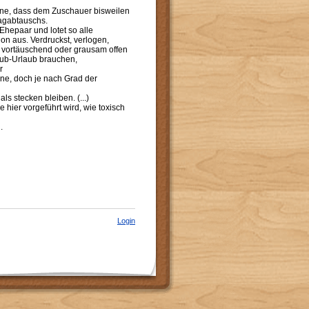
hne, dass dem Zuschauer bisweilen
lagabtauschs.
hepaar und lotet so alle
ion aus. Verdruckst, verlogen,
e vortäuschend oder grausam offen
ub-Urlaub brauchen,
r
ne, doch je nach Grad der
s stecken bleiben. (...)
ier vorgeführt wird, wie toxisch
.
Login