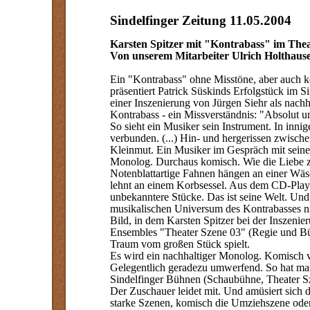
Sindelfinger Zeitung 11.05.2004
Karsten Spitzer mit "Kontrabass" im Thea
Von unserem Mitarbeiter Ulrich Holthaus
Ein "Kontrabass" ohne Misstöne, aber auch ke
präsentiert Patrick Süskinds Erfolgstück im Si
einer Inszenierung von Jürgen Siehr als nachh
Kontrabass - ein Missverständnis: "Absolut 
So sieht ein Musiker sein Instrument. In innig
verbunden. (...) Hin- und hergerissen zwis
Kleinmut. Ein Musiker im Gespräch mit seine
Monolog. Durchaus komisch. Wie die Liebe z
Notenblattartige Fahnen hängen an einer Wäs
lehnt an einem Korbsessel. Aus dem CD-Play
unbekanntere Stücke. Das ist seine Welt. Und 
musikalischen Universum des Kontrabasses ni
Bild, in dem Karsten Spitzer bei der Inszenie
Ensembles "Theater Szene 03" (Regie und Bü
Traum vom großen Stück spielt.
Es wird ein nachhaltiger Monolog. Komisch vor
Gelegentlich geradezu umwerfend. So hat man
Sindelfinger Bühnen (Schaubühne, Theater Szen
Der Zuschauer leidet mit. Und amüsiert sich d
starke Szenen, komisch die Umziehszene ode