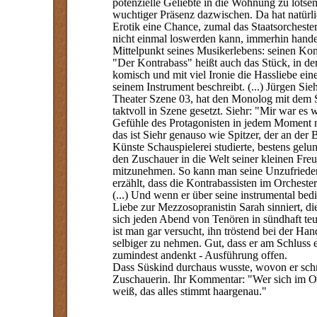
potenzielle Geliebte in die Wohnung zu lotsen
wuchtiger Präsenz dazwischen. Da hat natür
Erotik eine Chance, zumal das Staatsorchesterm
nicht einmal loswerden kann, immerhin hande
Mittelpunkt seines Musikerlebens: seinen Kon
"Der Kontrabass" heißt auch das Stück, in de
komisch und mit viel Ironie die Hassliebe ein
seinem Instrument beschreibt. (...) Jürgen Sie
Theater Szene 03, hat den Monolog mit dem S
taktvoll in Szene gesetzt. Siehr: "Mir war es 
Gefühle des Protagonisten in jedem Moment 
das ist Siehr genauso wie Spitzer, der an der
Künste Schauspielerei studierte, bestens gelun
den Zuschauer in die Welt seiner kleinen Fre
mitzunehmen. So kann man seine Unzufrieden
erzählt, dass die Kontrabassisten im Orchester
(...) Und wenn er über seine instrumental bed
Liebe zur Mezzosopranistin Sarah sinniert, di
sich jeden Abend von Tenören in sündhaft teur
ist man gar versucht, ihn tröstend bei der Han
selbiger zu nehmen. Gut, dass er am Schluss 
zumindest andenkt - Ausführung offen.
Dass Süskind durchaus wusste, wovon er schri
Zuschauerin. Ihr Kommentar: "Wer sich im Or
weiß, das alles stimmt haargenau."