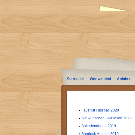
Startseite
Wer wir sind
Anfahrt
Faust ist Fussball 2020
Sie wünschen - wir lesen 2020
Balladenabend 2019
Sherlock Holmes 2019