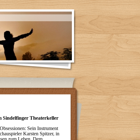
 Sindelfinger Theaterkeller
 Obsessionen: Sein Instrument
chauspieler Karsten Spitzer, in
 Wesen zum Leben. Dem