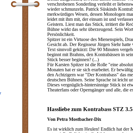
verschrobenen Sonderling verleiht er lieben
wieder schmunzeln. Patrick Süskinds Kontrabas
merkwürdiges Wesen, dessen Monologen man 
leidet mit ihm mit, der einsam ist und verlass
Geistern. Liest man das Stück, irritiert die Re
Bühne wirkt das sehr überzeugend. Sein Wort
Persönlichkeit.
Spitzer ist ein Virtuose des Mienenspiels, Dr
Gesicht ab. Der Regisseur Jürgen Siehr hatte 
Text sinnvoll gekürzt: Die 90 Minuten verge
beginnt mit Brahms, den Kontrabässen in sein
Stück besser beginnen? (...)
Für Karsten Spitzer ist die Rolle "eine absol
Monaten hat er sie sich erarbeitet. Er bewältig
den Achtzigern war "Der Kontrabass" das mei
deutschen Bühnen. Seine Sprache ist leicht 
Dieses vergnüglich-hintersinnige Stück ist et
Theaterfans oder Operngänger und alle, die e
r
Hassliebe zum Kontrabass STZ 3.5
Von Petra Mostbacher-Dix
Es ist wirklich zum Heulen! Endlich hat der M