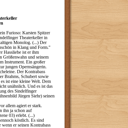
terkeller
en
in Furioso: Karsten Spitzer
ndelfinger Theaterkeller in
altigen Monolog. (...) Der
unschön in Klang und Form."
er Hassliebe ist er ihm
chen Größenwahn und seinem
m Instrument. Ein großer
ur jungen Opernsängerin.
cheleine. Der Kontrabass
er Brahms, Schubert sowie
es ist eine kleine Welt. Dem
cht unähnlich. Und es ist das
rung des Sindelfinger
hnenbild Jürgen Siehr) seinen
 allem agiert er stark.
 ihn ja schon auf
e 03) erlebt. (...)
ennoch köstlich. Es sind
r wenn er seinen Kontrabass