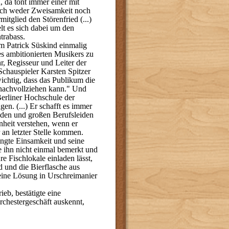
, da tönt immer einer mit
lich weder Zweisamkeit noch
itglied den Störenfried (...)
lt es sich dabei um den
trabass.
m Patrick Süskind einmalig
es ambitionierten Musikers zu
hr, Regisseur und Leiter der
chauspieler Karsten Spitzer
wichtig, dass das Publikum die
nachvollziehen kann." Und
 Berliner Hochschule der
gen. (...) Er schafft es immer
uden und großen Berufsleiden
heit verstehen, wenn er
 an letzter Stelle kommen.
ingte Einsamkeit und seine
e ihn nicht einmal bemerkt und
e Fischlokale einladen lässt,
d und die Bierflasche aus
eine Lösung in Urschreimanier
eb, bestätigte eine
chestergeschäft auskennt,