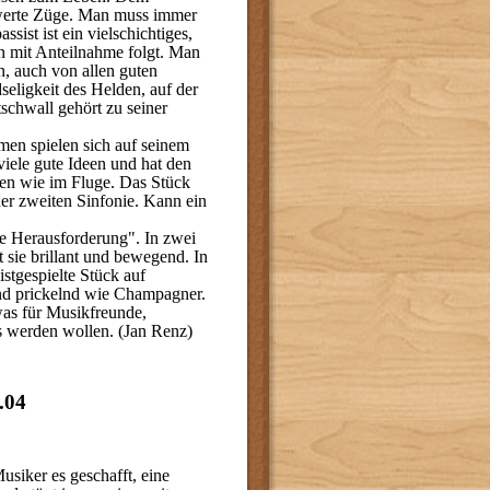
swerte Züge. Man muss immer
sist ist ein vielschichtiges,
mit Anteilnahme folgt. Man
en, auch von allen guten
dseligkeit des Helden, auf der
schwall gehört zu seiner
amen spielen sich auf seinem
viele gute Ideen und hat den
hen wie im Fluge. Das Stück
er zweiten Sinfonie. Kann ein
ute Herausforderung". In zwei
t sie brillant und bewegend. In
stgespielte Stück auf
und prickelnd wie Champagner.
was für Musikfreunde,
s werden wollen. (Jan Renz)
.04
usiker es geschafft, eine